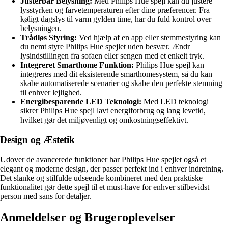
Justérbar Belysning:
Med Philips Hue spejl kan du justere
lysstyrken og farvetemperaturen efter dine præferencer. Fra
køligt dagslys til varm gylden time, har du fuld kontrol over
belysningen.
Trådløs Styring:
Ved hjælp af en app eller stemmestyring kan
du nemt styre Philips Hue spejlet uden besvær. Ændr
lysindstillingen fra sofaen eller sengen med et enkelt tryk.
Integreret Smarthome Funktion:
Philips Hue spejl kan
integreres med dit eksisterende smarthomesystem, så du kan
skabe automatiserede scenarier og skabe den perfekte stemning
til enhver lejlighed.
Energibesparende LED Teknologi:
Med LED teknologi
sikrer Philips Hue spejl lavt energiforbrug og lang levetid,
hvilket gør det miljøvenligt og omkostningseffektivt.
Design og Æstetik
Udover de avancerede funktioner har Philips Hue spejlet også et
elegant og moderne design, der passer perfekt ind i enhver indretning.
Det slanke og stilfulde udseende kombineret med den praktiske
funktionalitet gør dette spejl til et must-have for enhver stilbevidst
person med sans for detaljer.
Anmeldelser og Brugeroplevelser