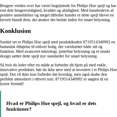
Brugere verden over har været begejstrede for Philips Hue spejl og har
rost dets brugervenlighed, kvalitet og alsidighed. Med hundredevis af
positive anmeldelser og meget tilfredse kunder er dette spejl blevet en
favorit blandt dem, der ønsker det bedste inden for smart belysning.
Konklusion
Samlet set er Philips Hue spejl med produktkoden 8719514340992 en
fantastisk tilføjelse til enhver bolig, der værdsætter både stil og
funktion. Med avanceret teknologi, justerbar belysning og et smukt
design sætter dette spejl nye standarder for smart belysning.
Så hvis du leder efter en måde at forbedre dit hjem på med enkle,
innovative produkter, bør du ikke tøve med at investere i et Philips Hue
spejl. Det vil ikke kun forbedre din hverdag, men også skabe den
perfekte atmosfære i ethvert rum. 8719514340992 er nøglen til en
lysere fremtid!
Hvad er Philips Hue spejl, og hvad er dets
funktioner?