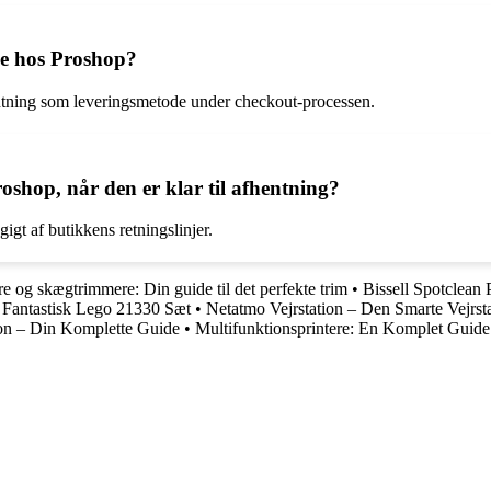
de hos Proshop?
ntning som leveringsmetode under checkout-processen.
roshop, når den er klar til afhentning?
igt af butikkens retningslinjer.
e og skægtrimmere: Din guide til det perfekte trim
•
Bissell Spotclean
Fantastisk Lego 21330 Sæt
•
Netatmo Vejrstation – Den Smarte Vejrsta
on – Din Komplette Guide
•
Multifunktionsprintere: En Komplet Guide