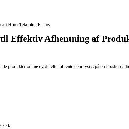
mart Home
Teknologi
Finans
til Effektiv Afhentning af Produ
tille produkter online og derefter afhente dem fysisk på en Proshop-afh
esked.