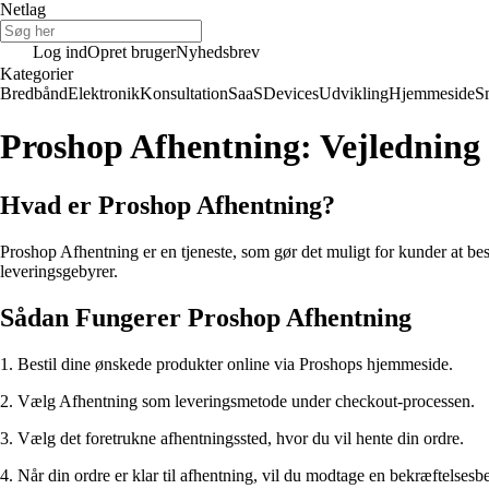
Netlag
Log ind
Opret bruger
Nyhedsbrev
Kategorier
Bredbånd
Elektronik
Konsultation
SaaS
Devices
Udvikling
Hjemmeside
S
Proshop Afhentning: Vejledning 
Hvad er Proshop Afhentning?
Proshop Afhentning er en tjeneste, som gør det muligt for kunder at bes
leveringsgebyrer.
Sådan Fungerer Proshop Afhentning
1. Bestil dine ønskede produkter online via Proshops hjemmeside.
2. Vælg Afhentning som leveringsmetode under checkout-processen.
3. Vælg det foretrukne afhentningssted, hvor du vil hente din ordre.
4. Når din ordre er klar til afhentning, vil du modtage en bekræftelsesb