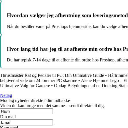
Hvordan vælger jeg afhentning som leveringsmeto
Når du bestiller varer på Proshops hjemmeside, kan du vælge afhe
Hvor lang tid har jeg til at afhente min ordre hos P
Du har typisk 7-14 dage til at afhente din ordre hos Proshop, afhæng
Thrustmaster Rat og Pedaler til PC: Din Ultimative Guide
•
Hårtrimmer
behøver at vide om 24 tommer PC skærme
•
Alene Hjemme Lego – Et 
Ultimative Valg for Gamere
•
Opdag Betydningen af en Docking Stati
Netlag
Modtag nyheder direkte i din indbakke
Viden du kan bruge med det samme – sendt direkte til dig.
Din mail
Kom med