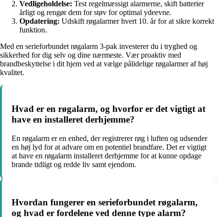
Vedligeholdelse:
Test regelmæssigt alarmerne, skift batterier
årligt og rengør dem for støv for optimal ydeevne.
Opdatering:
Udskift røgalarmer hvert 10. år for at sikre korrekt
funktion.
Med en serieforbundet røgalarm 3-pak investerer du i tryghed og
sikkerhed for dig selv og dine nærmeste. Vær proaktiv med
brandbeskyttelse i dit hjem ved at vælge pålidelige røgalarmer af høj
kvalitet.
Hvad er en røgalarm, og hvorfor er det vigtigt at
have en installeret derhjemme?
En røgalarm er en enhed, der registrerer røg i luften og udsender
en høj lyd for at advare om en potentiel brandfare. Det er vigtigt
at have en røgalarm installeret derhjemme for at kunne opdage
brande tidligt og redde liv samt ejendom.
Hvordan fungerer en serieforbundet røgalarm,
og hvad er fordelene ved denne type alarm?