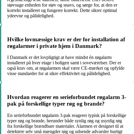
støvsuge enheden for støv og snavs, og sørge for, at den er
korrekt installeret og fungerer korrekt. Dette sikrer optimal
ydeevne og pålidelighed.
Hvilke lovmæssige krav er der for installation af
røgalarmer i private hjem i Danmark?
I Danmark er det lovpligtigt at have mindst én røgalarm
installeret på hver etage i boligen samt i soveværelser. Der er
også krav om, at røgalarmen skal være CE-mærket og opfylde
visse standarder for at sikre effektivitet og pålidelighed.
Hvordan reagerer en serieforbundet røgalarm 3-
pak på forskellige typer røg og brande?
En serieforbundet røgalarm 3-pak reagerer typisk på forskellige
typer røg og brande, herunder både synlig røg og usynlig røg
fra forskellige brændbare materialer. Alarmen er designet til at
detektere selv små mængder røg og udsende advarsler hurtigt