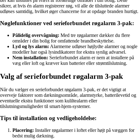
der kan tilsluttes på tværs af forskellige områder i din bolig. Dette
sikrer, at hvis én alarm registrerer røg, vil alle de tilsluttede alarmer
udløses samtidig, hvilket øger chancerne for at opdage branden hurtigt.
Nøglefunktioner ved serieforbundet røgalarm 3-pak:
Pålidelig overvågning:
Med tre røgalarmer dækker du flere
områder i din bolig for omfattende brandbeskyttelse.
Lyd og lys alarm:
Alarmerne udløser højlydte alarmer og nogle
modeller har også lysindikatorer for ekstra synlig advarsel.
Nem installation:
Serieforbundet alarm er nem at installere på
væg eller loft og kræver kun batterier eller strømtilslutning.
Valg af serieforbundet røgalarm 3-pak
Når du vælger en serieforbundet røgalarm 3-pak, er det vigtigt at
overveje faktorer som dækningsområde, alarmstyrke, batterilevetid og
eventuelle ekstra funktioner som kuliltealarm eller
tilslutningsmuligheder til smart-hjem-systemer.
Tips til installation og vedligeholdelse:
Placering:
Installer røgalarmer i loftet eller højt på væggen for
bedst mulig dækning.