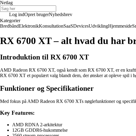
Netlag
Log ind
Opret bruger
Nyhedsbrev
Kategorier
Bredbånd
Elektronik
Konsultation
SaaS
Devices
Udvikling
Hjemmeside
S
RX 6700 XT – alt hvad du har br
Introduktion til RX 6700 XT
AMD Radeon RX 6700 XT, også kendt som RX 6700 XT, er en kraftfuld 
RX 6700 XT et populært valg blandt dem, der ønsker at opleve spil i hø
Funktioner og Specifikationer
Med fokus på AMD Radeon RX 6700 XTs nøglefunktioner og specifikati
Key Features:
AMD RDNA 2-arkitektur
12GB GDDR6-hukommelse
2560 stream-processorer