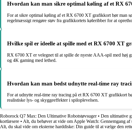
Hvordan kan man sikre optimal køling af et RX 67
For at sikre optimal køling af et RX 6700 XT grafikkort bør man sør
regelmæssigt rengøre støv fra grafikkortets køleribber for at opreth
Hvilke spil er ideelle at spille med et RX 6700 XT g
RX 6700 XT er velegnet til at spille de nyeste AAA-spil med høj g
og 4K gaming med lethed.
Hvordan kan man bedst udnytte real-time ray trac
For at udnytte real-time ray tracing på et RX 6700 XT grafikkort bø
realistiske lys- og skyggeeffekter i spiloplevelsen.
Roborock Q7 Max: Den Ultimative Robotstøvsuger
•
Den ultimative g
kortlæsere
•
Alt, du behøver at vide om Apple Watch: Gennemgang af ser
Alt, du skal vide om eksterne harddiske: Din guide til at vælge den rett