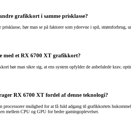
re grafikkort i samme prisklasse?
klasse, bør man se på faktorer som ydeevne i spil, strømforbrug, unde
e med et RX 6700 XT grafikkort?
 bør man sikre sig, at ens system opfylder de anbefalede krav, optimere
ger RX 6700 XT fordel af denne teknologi?
ocessorer mulighed for at få fuld adgang til grafikkortets hukommels
gheden mellem CPU og GPU for bedre gamingoplevelser.