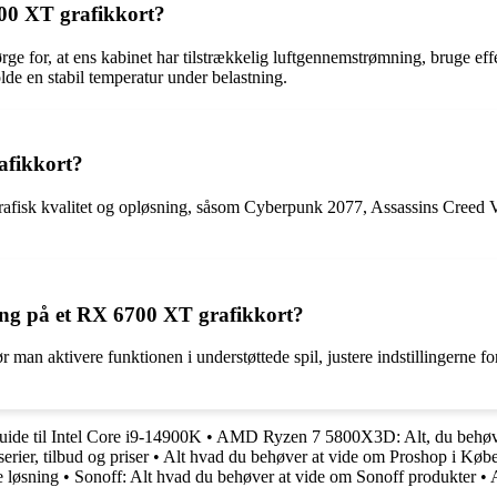
00 XT grafikkort?
ge for, at ens kabinet har tilstrækkelig luftgennemstrømning, bruge eff
olde en stabil temperatur under belastning.
rafikkort?
rafisk kvalitet og opløsning, såsom Cyberpunk 2077, Assassins Creed 
ing på et RX 6700 XT grafikkort?
r man aktivere funktionen i understøttede spil, justere indstillingerne 
uide til Intel Core i9-14900K
•
AMD Ryzen 7 5800X3D: Alt, du behøve
ier, tilbud og priser
•
Alt hvad du behøver at vide om Proshop i Køb
e løsning
•
Sonoff: Alt hvad du behøver at vide om Sonoff produkter
•