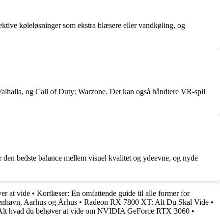
ektive køleløsninger som ekstra blæsere eller vandkøling, og
Valhalla, og Call of Duty: Warzone. Det kan også håndtere VR-spil
for den bedste balance mellem visuel kvalitet og ydeevne, og nyde
r at vide
•
Kortlæser: En omfattende guide til alle former for
enhavn, Aarhus og Århus
•
Radeon RX 7800 XT: Alt Du Skal Vide
•
Alt hvad du behøver at vide om NVIDIA GeForce RTX 3060
•