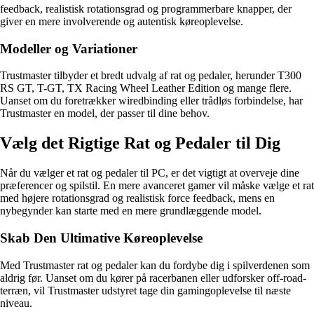
feedback, realistisk rotationsgrad og programmerbare knapper, der
giver en mere involverende og autentisk køreoplevelse.
Modeller og Variationer
Trustmaster tilbyder et bredt udvalg af rat og pedaler, herunder T300
RS GT, T-GT, TX Racing Wheel Leather Edition og mange flere.
Uanset om du foretrækker wiredbinding eller trådløs forbindelse, har
Trustmaster en model, der passer til dine behov.
Vælg det Rigtige Rat og Pedaler til Dig
Når du vælger et rat og pedaler til PC, er det vigtigt at overveje dine
præferencer og spilstil. En mere avanceret gamer vil måske vælge et rat
med højere rotationsgrad og realistisk force feedback, mens en
nybegynder kan starte med en mere grundlæggende model.
Skab Den Ultimative Køreoplevelse
Med Trustmaster rat og pedaler kan du fordybe dig i spilverdenen som
aldrig før. Uanset om du kører på racerbanen eller udforsker off-road-
terræn, vil Trustmaster udstyret tage din gamingoplevelse til næste
niveau.