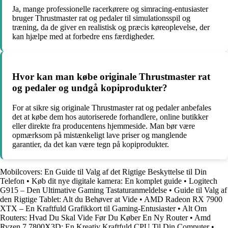
Ja, mange professionelle racerkørere og simracing-entusiaster
bruger Thrustmaster rat og pedaler til simulationsspil og
træning, da de giver en realistisk og præcis køreoplevelse, der
kan hjælpe med at forbedre ens færdigheder.
Hvor kan man købe originale Thrustmaster rat
og pedaler og undgå kopiprodukter?
For at sikre sig originale Thrustmaster rat og pedaler anbefales
det at købe dem hos autoriserede forhandlere, online butikker
eller direkte fra producentens hjemmeside. Man bør være
opmærksom på mistænkeligt lave priser og manglende
garantier, da det kan være tegn på kopiprodukter.
Mobilcovers: En Guide til Valg af det Rigtige Beskyttelse til Din
Telefon
•
Køb dit nye digitale kamera: En komplet guide
•
Logitech
G915 – Den Ultimative Gaming Tastaturanmeldelse
•
Guide til Valg af
den Rigtige Tablet: Alt du Behøver at Vide
•
AMD Radeon RX 7900
XTX – En Kraftfuld Grafikkort til Gaming-Entusiaster
•
Alt Om
Routers: Hvad Du Skal Vide Før Du Køber En Ny Router
•
Amd
Ryzen 7 7800X3D: En Kreativ Kraftfuld CPU Til Din Computer
•