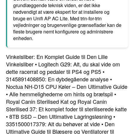
grundlæggende teknisk viden, er det ikke
nødvendigt at være ekspert for at installere og
bruge en Unifi AP AC Lite. Med trin-for-trin
vejledninger og brugervenlige grænseflader kan de
fleste brugere nemt konfigurere og administrere
enheden.
Vinkelsliber: En Komplet Guide til Den Lille
Vinkelsliber
•
Logitech G29: Alt, du skal vide om
dette racerrat og pedaler til PS4 og PS5
•
3145891408850: En dybdegående analyse
•
Noctua NH-D15 CPU Køler – Den Ultimative Guide
•
Alle hemmelighederne om hints og brætspil
•
Royal Canin Sterilised Kat og Royal Canin
Sterilised 37: Et komplet foder til steriliserede katte
•
8TB SSD – Den Ultimative Lagringsløsning
•
3351500017379: Alt du behøver at vide
•
Den
Ultimative Guide til Blæsere og Ventilatorer til