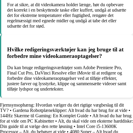
For at sikre, at dit videokamera holder længe, bør du opbevare
det korrekt i en beskyttende taske eller kuffert, undgå at udsætte
det for ekstreme temperaturer eller fugtighed, rengøre det
regelmæssigt med egnede midler og undgå at tabe det eller
udsætte det for stød.
Hvilke redigeringsværktøjer kan jeg bruge til at
forbedre mine videokameraoptagelser?
Du kan bruge redigeringsværktøjer som Adobe Premiere Pro,
Final Cut Pro, DaVinci Resolve eller iMovie til at redigere og
forbedre dine videokameraoptagelser ved at tilføje effekter,
justere farver og lysstyrke, klippe og sammensætte videoer samt
tilføje lydspor og undertekster.
Fjernsynsophæng: Hvordan vælger du det rigtige vægbeslag til dit
TV?
•
Gardena Robotplæneklipper: Alt hvad du har brug for at vide
•
144Hz Skærme til Gaming: En Komplet Guide
•
Alt hvad du har brug
for at vide om PC Kabinetter
•
Alt, du skal vide om eksterne harddiske:
Din guide til at vælge den rette løsning
•
Intel Core i5-13600K
Processor – Alt, du behøver at vide
•
4080 Super – Alt hvad du