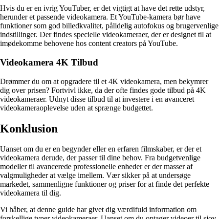
Hvis du er en ivrig YouTuber, er det vigtigt at have det rette udstyr,
herunder et passende videokamera. Et YouTube-kamera bør have
funktioner som god billedkvalitet, pålidelig autofokus og brugervenlige
indstillinger. Der findes specielle videokameraer, der er designet til at
imødekomme behovene hos content creators på YouTube.
Videokamera 4K Tilbud
Drømmer du om at opgradere til et 4K videokamera, men bekymrer
dig over prisen? Fortvivl ikke, da der ofte findes gode tilbud på 4K
videokameraer. Udnyt disse tilbud til at investere i en avanceret
videokameraoplevelse uden at sprænge budgettet.
Konklusion
Uanset om du er en begynder eller en erfaren filmskaber, er der et
videokamera derude, der passer til dine behov. Fra budgetvenlige
modeller til avancerede professionelle enheder er der masser af
valgmuligheder at vælge imellem. Vær sikker på at undersøge
markedet, sammenligne funktioner og priser for at finde det perfekte
videokamera til dig.
Vi håber, at denne guide har givet dig værdifuld information om
forskellige typer videokameraer. Uanset om du optager videoer til sjov