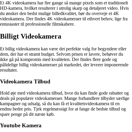
Et 4K videokamera har fire gange så mange pixels som et traditionelt
HD-kamera, hvilket resulterer i utrolig skarp og detaljeret video. Hvis
du ønsker den bedst mulige billedkvalitet, bør du overveje et 4K
videokamera. Der findes 4K videokameraer til ethvert behov, lige fra
entusiaster til professionelle filmskabere.
Billigt Videokamera
Et billig videokamera kan være det perfekte valg for begyndere eller
dem, der har et stramt budget. Selvom prisen er lavere, behøver du
ikke gå på kompromis med kvaliteten. Der findes flere gode og
pålidelige billig videokameraer på markedet, der leverer imponerende
resultater.
Videokamera Tilbud
Hold øje med videokamera tilbud, hvor du kan finde gode rabatter og
deals på populære videokameraer. Mange forhandlere tilbyder særlige
kampagner og udsalg, så du kan få et kvalitetsvideokamera til en
endnu bedre pris. Tjek regelmæssigt for at fange de bedste tilbud og
spare penge på dit næste køb.
Youtube Kamera