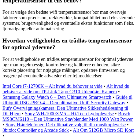
temperatursensor til ens behov?
For at vælge den bedste wifi temperatursensor bør man overveje
faktorer som præcision, rækkevidde, kompatibilitet med eksisterende
systemer, brugervenlighed og eventuelle ekstra funktioner som f.eks.
fjernadgang eller automatisering.
Hvordan vedligeholdes en trådløs temperatursensor
for optimal ydeevne?
For at vedligeholde en trådløs temperatursensor for optimal ydeevne
bør man regelmæssigt kontrollere og kalibrere enheden, sikre
korrekt placering for nøjagtige målinger, opdatere firmwaren og
reagere på eventuelle advarsler eller fejlmeddelelser.
Intel Core i7-12700K – Alt hvad du behøver at vide
•
Alt hvad du
behøver at vide om TP-Link Tapo C310 Udendørs Kamera
•
Samsung Galaxy Watch 6 – Den Ultimative Smartwatch
•
Guide til
Ubiquiti USG-PRO-4 – Den ultimative Unifi Security Gateway
•
Eufy Overvågningskamera: Den Ultimative Sikkerhedsløsning til
Dit Hjem
•
Sony WH-1000XM5 – Hi-Tech Lydoplevelse
•
Bosch
MS8CM6110 – Den Ultimative Stavblender Med 1000 Watt Power
•
Sony Høretelefoner: Det ultimative valg til din musikoplevelse
•
8bitdo: Controller og Arcade Stick
•
Alt Om 512GB Micro SD Kort
•