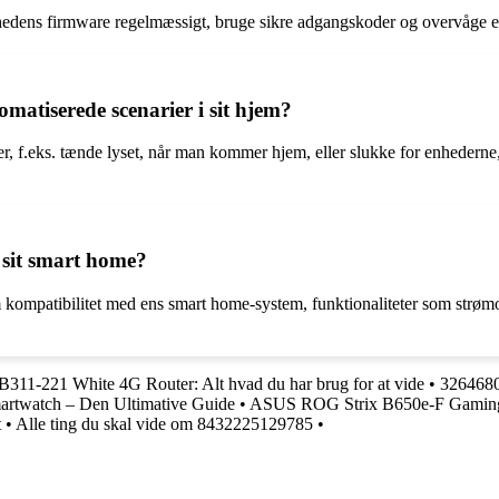
hedens firmware regelmæssigt, bruge sikre adgangskoder og overvåge en
omatiserede scenarier i sit hjem?
, f.eks. tænde lyset, når man kommer hjem, eller slukke for enhederne, 
 sit smart home?
kompatibilitet med ens smart home-system, funktionaliteter som strømov
311-221 White 4G Router: Alt hvad du har brug for at vide
•
3264680
rtwatch – Den Ultimative Guide
•
ASUS ROG Strix B650e-F Gaming
t
•
Alle ting du skal vide om 8432225129785
•