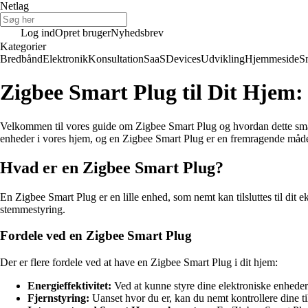
Netlag
Log ind
Opret bruger
Nyhedsbrev
Kategorier
Bredbånd
Elektronik
Konsultation
SaaS
Devices
Udvikling
Hjemmeside
S
Zigbee Smart Plug til Dit Hjem:
Velkommen til vores guide om Zigbee Smart Plug og hvordan dette smar
enheder i vores hjem, og en Zigbee Smart Plug er en fremragende måde 
Hvad er en Zigbee Smart Plug?
En Zigbee Smart Plug er en lille enhed, som nemt kan tilsluttes til dit
stemmestyring.
Fordele ved en Zigbee Smart Plug
Der er flere fordele ved at have en Zigbee Smart Plug i dit hjem:
Energieffektivitet:
Ved at kunne styre dine elektroniske enheder
Fjernstyring:
Uanset hvor du er, kan du nemt kontrollere dine ti