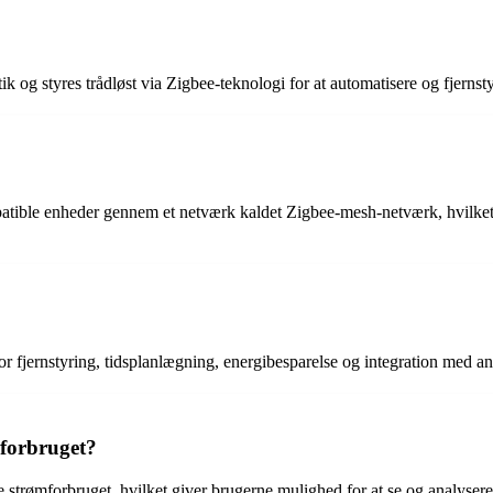
tik og styres trådløst via Zigbee-teknologi for at automatisere og fjernst
ible enheder gennem et netværk kaldet Zigbee-mesh-netværk, hvilket gø
r fjernstyring, tidsplanlægning, energibesparelse og integration med 
mforbruget?
e strømforbruget, hvilket giver brugerne mulighed for at se og analysere