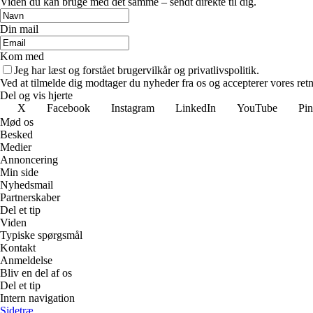
Viden du kan bruge med det samme – sendt direkte til dig.
Din mail
Kom med
Jeg har læst og forstået brugervilkår og privatlivspolitik.
Ved at tilmelde dig modtager du nyheder fra os og accepterer vores retn
Del og vis hjerte
X
Facebook
Instagram
LinkedIn
YouTube
Pin
Mød os
Besked
Medier
Annoncering
Min side
Nyhedsmail
Partnerskaber
Del et tip
Viden
Typiske spørgsmål
Kontakt
Anmeldelse
Bliv en del af os
Del et tip
Intern navigation
Sidetræ