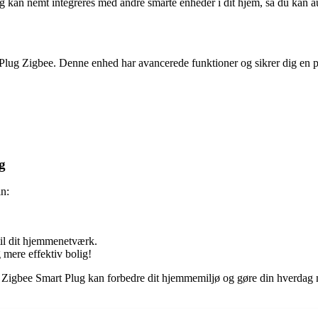
kan nemt integreres med andre smarte enheder i dit hjem, så du kan au
g Zigbee. Denne enhed har avancerede funktioner og sikrer dig en pr
g
in:
 til dit hjemmenetværk.
 mere effektiv bolig!
en Zigbee Smart Plug kan forbedre dit hjemmemiljø og gøre din hverdag 