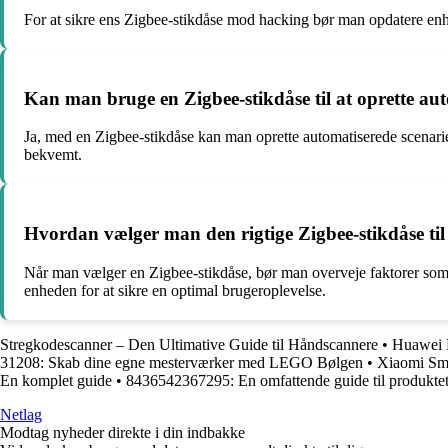
For at sikre ens Zigbee-stikdåse mod hacking bør man opdatere en
Kan man bruge en Zigbee-stikdåse til at oprette aut
Ja, med en Zigbee-stikdåse kan man oprette automatiserede scenarier
bekvemt.
Hvordan vælger man den rigtige Zigbee-stikdåse til
Når man vælger en Zigbee-stikdåse, bør man overveje faktorer som 
enheden for at sikre en optimal brugeroplevelse.
Stregkodescanner – Den Ultimative Guide til Håndscannere
•
Huawei B
31208: Skab dine egne mesterværker med LEGO Bølgen
•
Xiaomi Sma
En komplet guide
•
8436542367295: En omfattende guide til produkte
Netlag
Modtag nyheder direkte i din indbakke