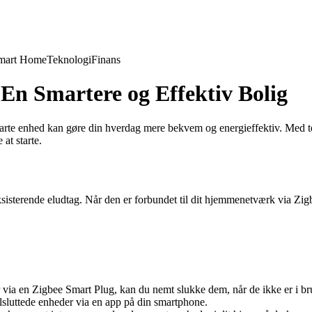
mart Home
Teknologi
Finans
 En Smartere og Effektiv Bolig
te enhed kan gøre din hverdag mere bekvem og energieffektiv. Med tek
at starte.
 eksisterende eludtag. Når den er forbundet til dit hjemmenetværk via Zi
 via en Zigbee Smart Plug, kan du nemt slukke dem, når de ikke er i b
lsluttede enheder via en app på din smartphone.