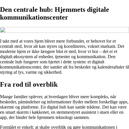
Den centrale hub: Hjemmets digitale
kommunikationscenter
I takt med at vores hjem bliver mere forbundet, er behovet for et
centralt sted, hvor alt kan styres og koordineres, vokset markant. Det
moderne hjem er ikke længere blot et sted, hvor vi bor – det er et
digitalt økosystem af enheder, tjenester og kommunikation. Den
centrale hub fungerer som hjertet i dette system: et digitalt
kommunikationscenter, der samler alt fra beskeder og kalenderaftaler til
styring af lys, varme og sikkerhed.
Fra rod til overblik
Mange familier oplever, at hverdagen bliver mere kompleks, når
beskeder, påmindelser og informationer flyder mellem forskellige apps,
skærme og platforme. En digital hub kan samle trådene. Det kan være
en smart skærm i køkkenet, en stemmestyret assistent i stuen eller en
app, der binder hele hjemmets teknologi sammen.
Formålet er enkelt: at skabe overblik og gøre kommunikationen i