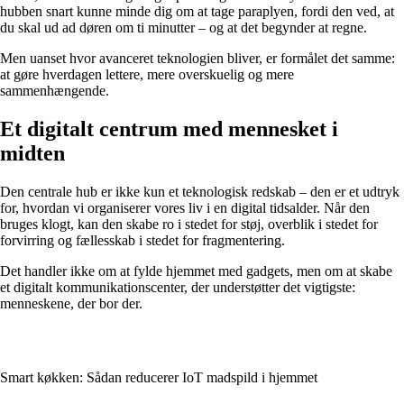
hubben snart kunne minde dig om at tage paraplyen, fordi den ved, at
du skal ud ad døren om ti minutter – og at det begynder at regne.
Men uanset hvor avanceret teknologien bliver, er formålet det samme:
at gøre hverdagen lettere, mere overskuelig og mere
sammenhængende.
Et digitalt centrum med mennesket i
midten
Den centrale hub er ikke kun et teknologisk redskab – den er et udtryk
for, hvordan vi organiserer vores liv i en digital tidsalder. Når den
bruges klogt, kan den skabe ro i stedet for støj, overblik i stedet for
forvirring og fællesskab i stedet for fragmentering.
Det handler ikke om at fylde hjemmet med gadgets, men om at skabe
et digitalt kommunikationscenter, der understøtter det vigtigste:
menneskene, der bor der.
Smart køkken: Sådan reducerer IoT madspild i hjemmet