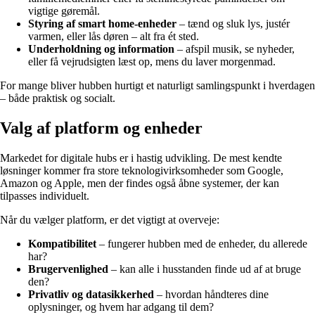
vigtige gøremål.
Styring af smart home-enheder
– tænd og sluk lys, justér
varmen, eller lås døren – alt fra ét sted.
Underholdning og information
– afspil musik, se nyheder,
eller få vejrudsigten læst op, mens du laver morgenmad.
For mange bliver hubben hurtigt et naturligt samlingspunkt i hverdagen
– både praktisk og socialt.
Valg af platform og enheder
Markedet for digitale hubs er i hastig udvikling. De mest kendte
løsninger kommer fra store teknologivirksomheder som Google,
Amazon og Apple, men der findes også åbne systemer, der kan
tilpasses individuelt.
Når du vælger platform, er det vigtigt at overveje:
Kompatibilitet
– fungerer hubben med de enheder, du allerede
har?
Brugervenlighed
– kan alle i husstanden finde ud af at bruge
den?
Privatliv og datasikkerhed
– hvordan håndteres dine
oplysninger, og hvem har adgang til dem?