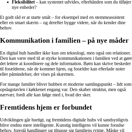
Fleksibilitet
– kan systemet udvides, efterhånden som du tilføjer
nye enheder?
Et godt råd er at starte småt – for eksempel med en stemmeassistent
eller en smart skærm – og derefter bygge videre, når du kender dine
behov.
Kommunikation i familien – på nye måder
En digital hub handler ikke kun om teknologi, men også om relationer.
Den kan være med til at styrke kommunikationen i familien ved at gøre
det lettere at koordinere og dele information. Børn kan skrive beskeder
til forældrene, når de kommer hjem, og forældre kan efterlade noter
eller påmindelser, der vises på skærmen.
For mange familier bliver hubben et moderne samlingspunkt – lidt som
opslagstavlen i køkkenet engang var. Den skaber struktur, men også
nærvær, fordi alle kan følge med i, hvad der sker.
Fremtidens hjem er forbundet
Udviklingen går hurtigt, og fremtidens digitale hubs vil sandsynligvis
blive endnu mere intelligente. Kunstig intelligens vil kunne forudse
behov, foreslå handlinger og tilpasse sig familiens rytme. Måske vil